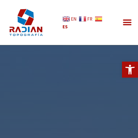
EN
FR
ES
Abrir 