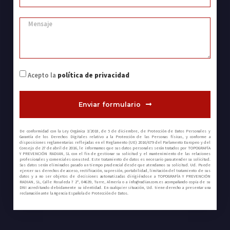
Acepto la
política de privacidad
Enviar formulario
De conformidad con la Ley Orgánica 3/2018, de 5 de diciembre, de Protección de Datos Personales y
Garantía de los Derechos Digitales relativo a la Protección de las Personas físicas, y conforme a
disposiciones reglamentarias reflejadas en el Reglamento (UE) 2016/679 del Parlamento Europeo y del
Consejo de 27 de abril de 2016, le informamos que sus datos personales serán tratados por TOPOGRAFÍA
Y PREVENCIÓN RADIAN, SL con el fin de gestionar su solicitud y el mantenimiento de las relaciones
profesionales y comerciales con usted. Este tratamiento de datos es necesario para atender su solicitud.
Sus datos serán eliminados pasado un tiempo prudencial desde que atendamos su solicitud. Ud. Puede
ejercer sus derechos de acceso, rectificación, supresión, portabilidad, limitación del tratamiento de sus
datos y a no ser objetos de decisiones automatizadas dirigiéndose a TOPOGRAFÍA Y PREVENCIÓN
RADIAN, SL, Calle Rosaleda 7 2º, 04639, Turre, Almería o a info@radian.com.es acompañando copia de su
DNI acreditando debidamente su identidad. En cualquier situación, Ud. tiene derecho a presentar una
reclamación ante la Agencia Española de Protección de Datos.