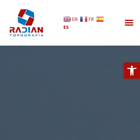
EN
FR
ES
Abrir 