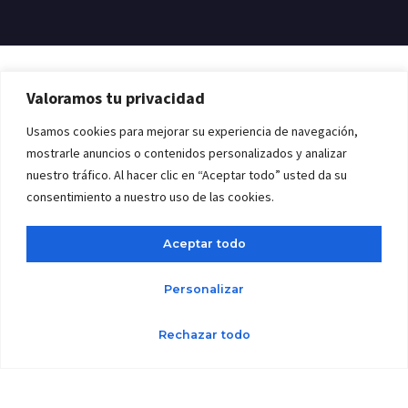
Valoramos tu privacidad
Usamos cookies para mejorar su experiencia de navegación,
NOVEDADES
mostrarle anuncios o contenidos personalizados y analizar
No Te Pierdas Lo Último En
nuestro tráfico. Al hacer clic en “Aceptar todo” usted da su
Topografía
consentimiento a nuestro uso de las cookies.
Aceptar todo
Personalizar
Rechazar todo