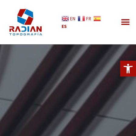
EN
FR
ES
Abrir 