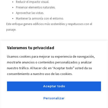
Reducir el impacto visual.
Preservar elementos naturales.
Aprovechar las vistas.
Mantener la armonía con el entorno.
Este enfoque genera edificios más sostenibles y respetuosos con el
paisaje.
Tecnología Aplicada A La Topografía
Valoramos tu privacidad
Usamos cookies para mejorar su experiencia de navegación,
La evolución tecnológica ha mejorado enormemente los estudios
mostrarle anuncios o contenidos personalizados y analizar
topográficos.
nuestro tráfico. Al hacer clic en “Aceptar todo” usted da su
consentimiento a nuestro uso de las cookies.
Actualmente se utilizan:
Estaciones Totales
Aceptar todo
Permiten medir ángulos y distancias con gran precisión.
Personalizar