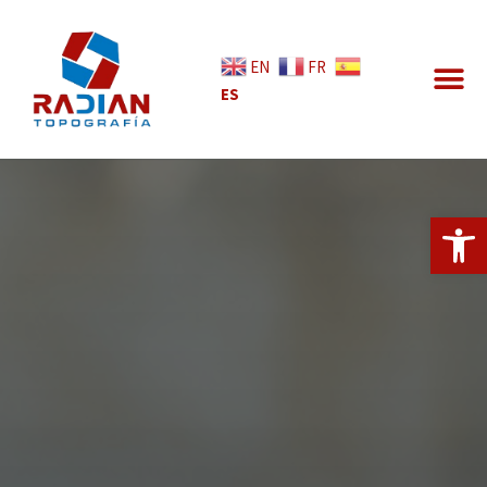
EN
FR
ES
Abrir 