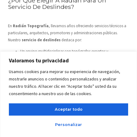
¿Por Qué Elegir A Radián Para Un
Servicio De Deslindes?
En
Radián Topografía
, llevamos años ofreciendo servicios técnicos a
particulares, arquitectos, promotores y administraciones públicas.
Nuestro
servicio de deslindes
destaca por:
Un equipo multidisciplinar con topógrafos expertos y
conocimientos legales.
Valoramos tu privacidad
Asesoramiento completo desde la toma de datos hasta la
Usamos cookies para mejorar su experiencia de navegación,
inscripción en registros oficiales.
mostrarle anuncios o contenidos personalizados y analizar
Experiencia contrastada en
topografía en Granada, Almería
nuestro tráfico. Al hacer clic en “Aceptar todo” usted da su
y toda Andalucía
.
consentimiento a nuestro uso de las cookies.
Además, ofrecemos un trato cercano y personalizado, adaptándonos a
las necesidades de cada cliente y parcela, porque cada terreno cuenta
una historia distinta y merece una solución a medida.
Aceptar todo
Personalizar
Casos Reales Donde Un Servicio De
Deslindes Fue Determinante